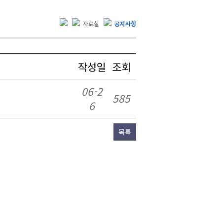
자료실
공지사항
작성일
조회
06-2
585
6
목록