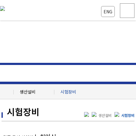
ENG
다양한 COLOR 착색
생산설비
시험장비
회사소개
공장 안내
시험장비
생산설비
생산설비 현황
생산설비
시험장비
제품정보
시험장비
자료실