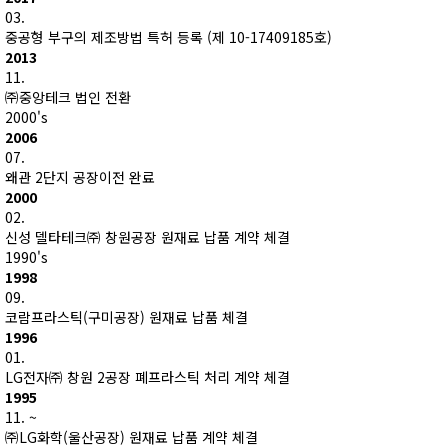
03.
중공형 부구의 제조방법 특허 등록 (제 10-17409185호)
2013
11.
㈜중앙테크 법인 전환
2000's
2006
07.
왜관 2단지 공장이전 완료
2000
02.
신성 델타테크㈜ 창원공장 원재료 납품 계약 체결
1990's
1998
09.
코람프라스틱(구미공장) 원재료 납품 체결
1996
01.
LG전자㈜ 창원 2공장 폐프라스틱 처리 계약 체결
1995
11. ~
㈜LG화학(울산공장) 원재료 납품 계약 체결