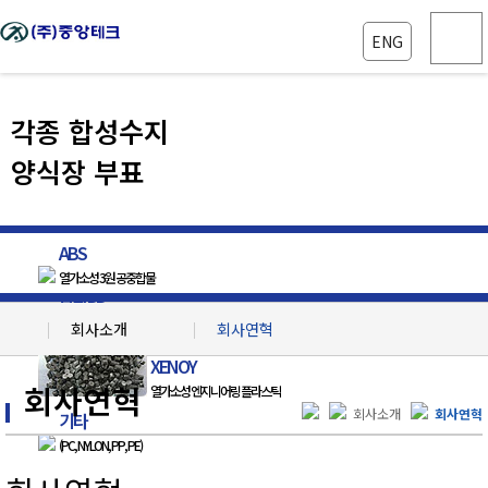
ENG
각종 합성수지
양식장 부표
ABS
열가소성 3원 공중합물
복합PP
회사소개
회사연혁
올렌핀계 수지
XENOY
회사소개
인사말
회사연혁
열가소성 엔지니어링 플라스틱
생산설비
경영방침
회사소개
회사연혁
기타
(PC, NYLON, PP, PE)
제품정보
기업현황
6L
자료실
회사연혁