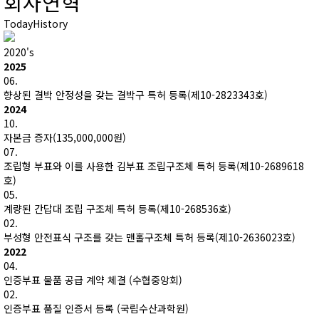
회사연혁
EGG BALL-1
고객지원
조직도
Today
History
58L
오시는길
EGG BALL-5
2020's
70L
2025
EGG BALL-6
06.
향상된 결박 안정성을 갖는 결박구 특허 등록(제10-2823343호)
120L
2024
EGG BALL-7
10.
자본금 증자(135,000,000원)
07.
조립형 부표와 이를 사용한 김부표 조립구조체 특허 등록(제10-2689618
호)
05.
계량된 간답대 조립 구조체 특허 등록(제10-268536호)
02.
부성형 안전표식 구조를 갖는 맨홀구조체 특허 등록(제10-2636023호)
2022
04.
인증부표 물품 공급 계약 체결 (수협중앙회)
02.
인증부표 품질 인증서 등록 (국립수산과학원)