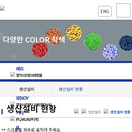
ENG
다양한 COLOR 착색
ABS
열가소성 3원 공중합물
복합PP
생산설비
생산설비 현황
올렌핀계 수지
XENOY
회사소개
공장 안내
열가소성 엔지니어링 플라스틱
생산설비 현황
생산설비
생산설비 현황
기타
생산설비
생산설비 현황
(PC, NYLON, PP, PE)
제품정보
시험장비
6L
↔ 스크롤을 좌우로 움직여 주세요.
자료실