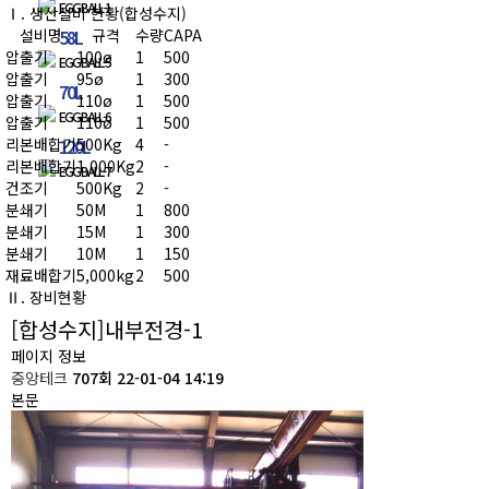
EGG BALL-1
Ⅰ. 생산설비 현황(합성수지)
고객지원
설비명
58L
규격
수량
CAPA
압출기
100ø
1
500
EGG BALL-5
압출기
95ø
1
300
70L
압출기
110ø
1
500
EGG BALL-6
압출기
110ø
1
500
리본배합기
120L
500Kg
4
-
리본배합기
1,000Kg
2
-
EGG BALL-7
건조기
500Kg
2
-
분쇄기
50M
1
800
분쇄기
15M
1
300
분쇄기
10M
1
150
재료배합기
5,000kg
2
500
Ⅱ. 장비현황
[합성수지]내부전경-1
페이지 정보
중앙테크
707회
22-01-04 14:19
본문