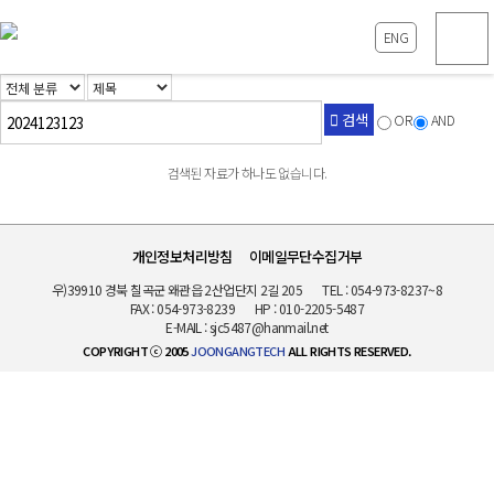
ENG
검색
OR
AND
검색된 자료가 하나도 없습니다.
개인정보처리방침
이메일무단수집거부
우)39910 경북 칠곡군 왜관읍 2산업단지 2길 205
TEL :
054-973-8237~8
FAX : 054-973-8239
HP :
010-2205-5487
E-MAIL :
sjc5487@hanmail.net
COPYRIGHT ⓒ 2005
JOONGANGTECH
ALL RIGHTS RESERVED.